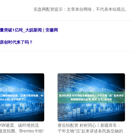
实盘网配资提示：文章来自网络，不代表本站观点。
突破1亿吨_大皖新闻 | 安徽网
药原创时代来了吗？
 KW避震、碳纤维扰流
赛岳恒配资 籽籽同心丨新疆库车：
锻造轮圈、Brembo卡钳!
千年文物“活”起来讲述各民族交融的