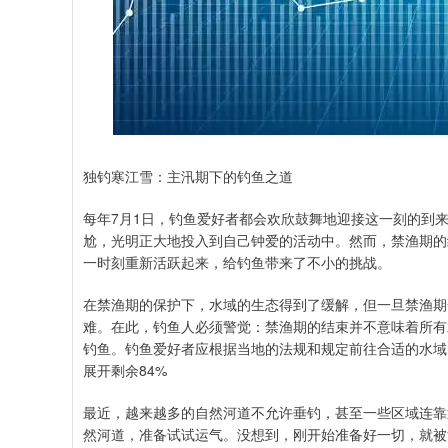
独钓寒江雪：主汛期下的钓鱼之道
每年7月1日，钓鱼爱好者都会欢欣鼓舞地迎接这一刻的到来
尬，光明正大地投入到自己钟爱的活动中。然而，禁渔期的
一时刻重新活跃起来，给钓鱼带来了不小的挑战。
在禁渔期的保护下，水域的生态得到了缓解，但一旦禁渔期
难。在此，钓鱼人必须警觉：禁渔期的结束并不意味着所有
钓鱼。钓鱼爱好者应根据当地的法规和规定前往合适的水域
展开剩余84%
最近，越来越多的自然河道不允许垂钓，甚至一些区域连靠
然河道，准备试试运气。没想到，刚开始准备好一切，就被