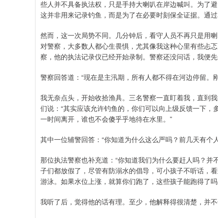
些人并不具备执法权，只是手持大喇叭在岸边喊叫。为了避
这并非用来记录钓鱼，而是为了在必要时刻保全证据。通过
然而，这一次局势不同。几分钟后，看守人员不再只是用喇
对警察，大多数人都心生畏惧，尤其像我这种心里有些忐忑
察，他的执法记录仪已经开始录制。警察还没问话，我便先
警察回答道：“现在是主汛期，所有人都不得在河边停留。
我无奈点头，开始收拾渔具。三名警察一直盯着我，直到我
们说：“其实应该允许钓鱼的，你们可以向上级反馈一下，
一时间离开，谁也不会傻乎乎地待在水里。”
其中一位辅警回答：“你知道为什么这么严吗？前几天有个
那位执法警察也补充道：“你知道我们为什么要赶人吗？并
子们都放假了，尽管有防溺水的倡导，可小孩子不听话，看
游泳。如果水位上涨，就算你们跑了，这些孩子能跑得了吗
我听了后，觉得他的话有理。至少，他解释得很清楚，并不