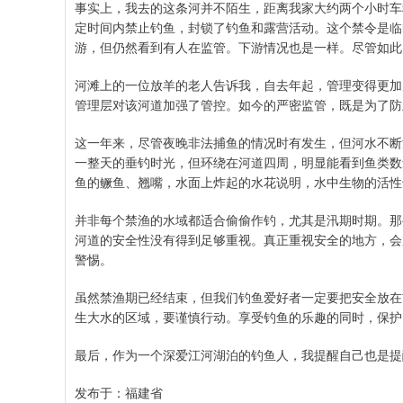
事实上，我去的这条河并不陌生，距离我家大约两个小时车
定时间内禁止钓鱼，封锁了钓鱼和露营活动。这个禁令是临
游，但仍然看到有人在监管。下游情况也是一样。尽管如此
河滩上的一位放羊的老人告诉我，自去年起，管理变得更加
管理层对该河道加强了管控。如今的严密监管，既是为了防
这一年来，尽管夜晚非法捕鱼的情况时有发生，但河水不断
一整天的垂钓时光，但环绕在河道四周，明显能看到鱼类数
鱼的鳜鱼、翘嘴，水面上炸起的水花说明，水中生物的活性
并非每个禁渔的水域都适合偷偷作钓，尤其是汛期时期。那
河道的安全性没有得到足够重视。真正重视安全的地方，会
警惕。
虽然禁渔期已经结束，但我们钓鱼爱好者一定要把安全放在
生大水的区域，要谨慎行动。享受钓鱼的乐趣的同时，保护
最后，作为一个深爱江河湖泊的钓鱼人，我提醒自己也是提
发布于：福建省