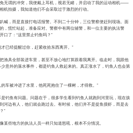
免无谓的冲突，我便戴上耳机，视若无睹，并启动了我的运动相机——
相机拍摄，我知道他们不会采取过于激烈的行动。
叭喊，而是直接打电话报警。不到二十分钟，三位警察便赶到现场。面
的，慌忙站起，准备应对。警察中有两位辅警，和一位主要的执法警
开口了：“这里禁止钓鱼吗？”
刚才已经提醒过你，赶紧收拾东西离开。”
把渔具全部装进车里，甚至不放心地打算跟着我离开。临走时，我跟他
多少意外的落水事件，都是钓鱼人救起来的。真正涨水了，钓鱼人也会第
人的车被冲进了水里，他死死抱住了一棵树，才得救。”
不是钓鱼有问题。问题在于，很多学生看到钓鱼人就跑到河里玩，现在孩
到河边有人，他们就会跑过去。有时候，他们并不是捉鱼摸虾，而是去
？”
像某些地方的执法人员一样只知道怒吼，根本不分情况。