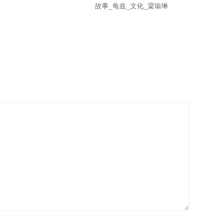
故事_龟兹_文化_梁瑜琳