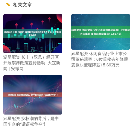
相关文章
涵星配资 休闲食品行业上市公
涵星配资 长丰（双凤）经开区
司董秘观察：6位董秘去年降薪
开展殡葬政策宣传活动_大皖新
麦趣尔董秘降薪15.69万元
闻 | 安徽网
涵星配资 换标潮的背后，是中
国车企的“话语权争夺”!