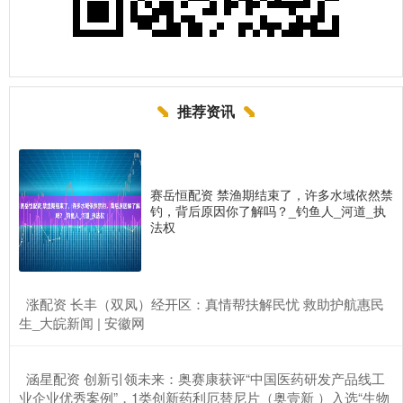
推荐资讯
赛岳恒配资 禁渔期结束了，许多水域依然禁
钓，背后原因你了解吗？_钓鱼人_河道_执
法权
​涨配资 长丰（双凤）经开区：真情帮扶解民忧 救助护航惠民
生_大皖新闻 | 安徽网
​涵星配资 创新引领未来：奥赛康获评“中国医药研发产品线工
业企业优秀案例”，1类创新药利厄替尼片（奥壹新 ）入选“生物