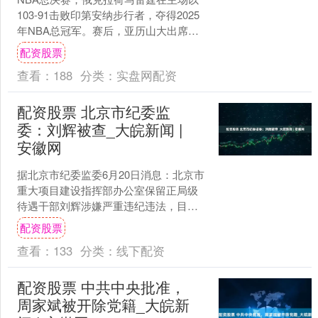
103-91击败印第安纳步行者，夺得2025
年NBA总冠军。赛后，亚历山大出席了
新闻发布会。 你成为冠军已经大概45分
配资股票
钟了，....
查看：
188
分类：
实盘网配资
配资股票 北京市纪委监
委：刘辉被查_大皖新闻 |
安徽网
据北京市纪委监委6月20日消息：北京市
重大项目建设指挥部办公室保留正局级
待遇干部刘辉涉嫌严重违纪违法，目前
正接受北京市纪委监委纪律审查和监察
配资股票
调查。 来源：北京日....
查看：
133
分类：
线下配资
配资股票 中共中央批准，
周家斌被开除党籍_大皖新