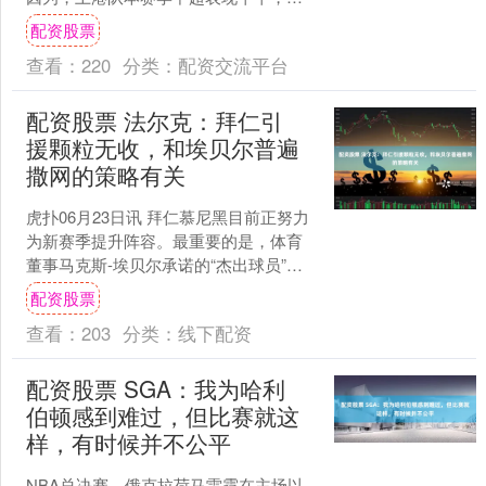
有拿到预期的好成绩。所以在这种情况
配资股票
下，上港队就必须在足协杯....
查看：
220
分类：
配资交流平台
配资股票 法尔克：拜仁引
援颗粒无收，和埃贝尔普遍
撒网的策略有关
虎扑06月23日讯 拜仁慕尼黑目前正努力
为新赛季提升阵容。最重要的是，体育
董事马克斯-埃贝尔承诺的“杰出球员”至
今仍未找到。据媒体报道，这或许也与
配资股票
球队高层的行事....
查看：
203
分类：
线下配资
配资股票 SGA：我为哈利
伯顿感到难过，但比赛就这
样，有时候并不公平
NBA总决赛，俄克拉荷马雷霆在主场以