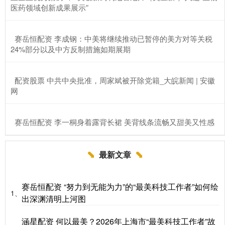
医药领域创新成果展示”
​赛岳恒配资 李成钢：中美将继续推动已暂停的美方对等关税
24%部分以及中方反制措施如期展期
​配资股票 中共中央批准，周家斌被开除党籍_大皖新闻 | 安徽
网
​赛岳恒配资 李一桐身着露背长裙 美背线条流畅又甜美又性感
最新文章
赛岳恒配资 “努力到无能为力”的“最美科技工作者”如何绘
1、
出深渊清明上河图
涵星配资 何以最美？2026年上海市“最美科技工作者”故