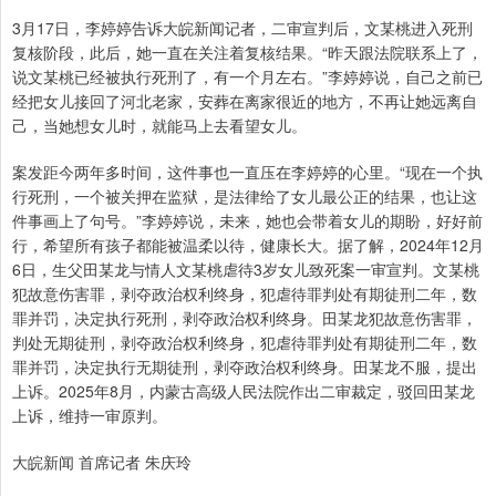
3月17日，李婷婷告诉大皖新闻记者，二审宣判后，文某桃进入死刑
复核阶段，此后，她一直在关注着复核结果。“昨天跟法院联系上了，
说文某桃已经被执行死刑了，有一个月左右。”李婷婷说，自己之前已
经把女儿接回了河北老家，安葬在离家很近的地方，不再让她远离自
己，当她想女儿时，就能马上去看望女儿。
案发距今两年多时间，这件事也一直压在李婷婷的心里。“现在一个执
行死刑，一个被关押在监狱，是法律给了女儿最公正的结果，也让这
件事画上了句号。”李婷婷说，未来，她也会带着女儿的期盼，好好前
行，希望所有孩子都能被温柔以待，健康长大。据了解，2024年12月
6日，生父田某龙与情人文某桃虐待3岁女儿致死案一审宣判。文某桃
犯故意伤害罪，剥夺政治权利终身，犯虐待罪判处有期徒刑二年，数
罪并罚，决定执行死刑，剥夺政治权利终身。田某龙犯故意伤害罪，
判处无期徒刑，剥夺政治权利终身，犯虐待罪判处有期徒刑二年，数
罪并罚，决定执行无期徒刑，剥夺政治权利终身。田某龙不服，提出
上诉。2025年8月，内蒙古高级人民法院作出二审裁定，驳回田某龙
上诉，维持一审原判。
大皖新闻 首席记者 朱庆玲