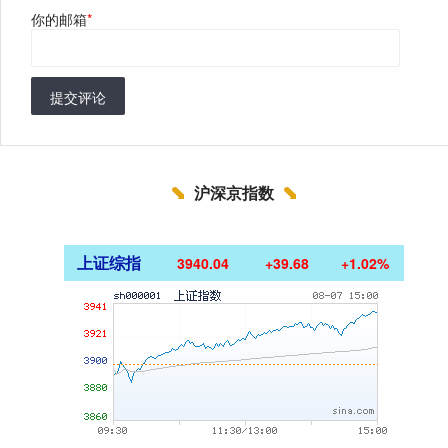
你的邮箱
*
提交评论
沪深京指数
上证综指
3940.04
+39.68
+1.02%