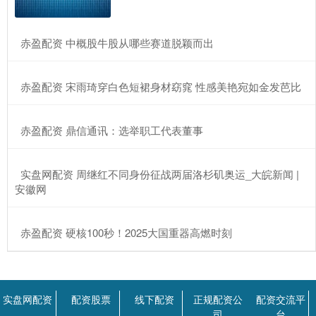
​赤盈配资 中概股牛股从哪些赛道脱颖而出
​赤盈配资 宋雨琦穿白色短裙身材窈窕 性感美艳宛如金发芭比
​赤盈配资 鼎信通讯：选举职工代表董事
​实盘网配资 周继红不同身份征战两届洛杉矶奥运_大皖新闻 |
安徽网
​赤盈配资 硬核100秒！2025大国重器高燃时刻
实盘网配资
配资股票
线下配资
正规配资公
配资交流平
司
台